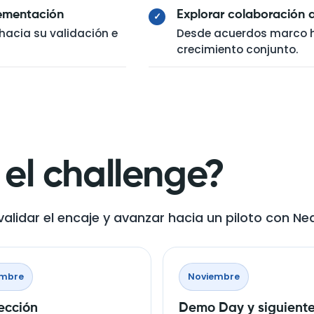
lementación
Explorar colaboración a
✓
hacia su validación e
Desde acuerdos marco ha
crecimiento conjunto.
el challenge?
alidar el encaje y avanzar hacia un piloto con Nea
embre
Noviembre
ección
Demo Day y siguient