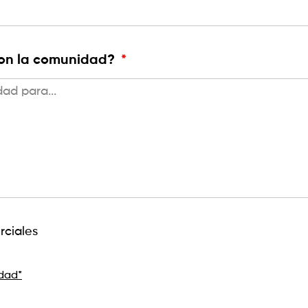
 con la comunidad?
rciales
idad*